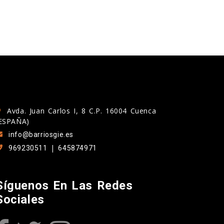
Avda. Juan Carlos I, 8 C.P. 16004 Cuenca
ESPAÑA)
info@barriosgie.es
|
969230511
645874971
Síguenos En Las Redes
Sociales